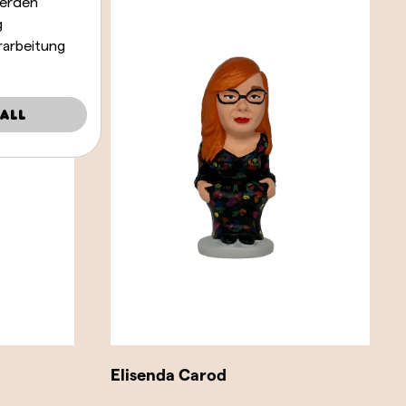
werden
g
rarbeitung
all
yes
La Sisa (Girona FC)