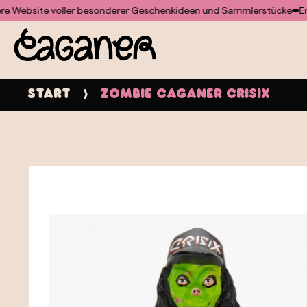
Für das Doofinder-Modul wurde keine Vorlage gefunden
site voller besonderer Geschenkideen und Sammlerstücke
Entdecke
Start
Zombie Caganer CRISIX