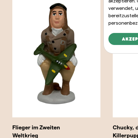
akzeptieren.
verwendet, u
bereitzustel
personenbez
Akzep
Iñaki Azkuna