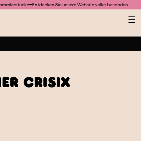
rstücke
Entdecken Sie unsere Website voller besonderer Geschenk
He
☰
er CRISIX