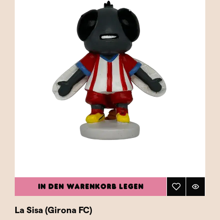
ihre Liebe zum Sport zu vereinen. Sie sind das
perfekte Geschenk für Fußballfans oder ein
ideales Souvenir für alle, die die großen Ligen
und internationalen Wettbewerbe intensiv
verfolgen. Mit jedem Caganer erhalten Sie
nicht nur eine einzigartige, handgefertigte
Figur, sondern auch eine Möglichkeit, der
Geschichte und der Faszination des Fußballs
Tribut zu zollen. Entdecken Sie unsere
Kategorie „Fußballer“ und finden Sie den
Caganer, der Ihre Leidenschaft für Fußball und
Ihre Lieblingsspieler am besten widerspiegelt.
Holen Sie sich eine Figur nach Hause, die
Tradition, Humor und den Geist des schönsten
Spiels der Welt vereint!
IN DEN WARENKORB LEGEN
La Sisa (Girona FC)