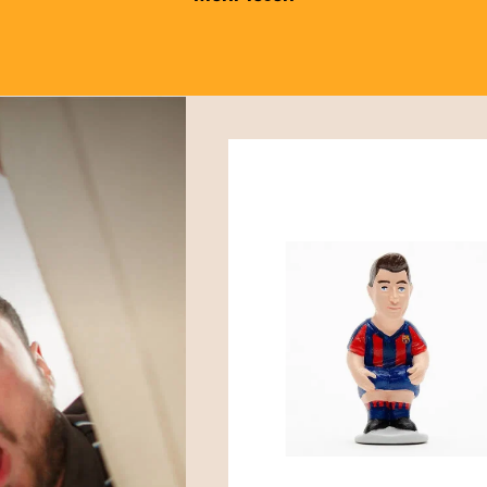
r-Tradition als auch den Ruhm dieser bemerkenswerten
ss unsere Kollektion stetig wächst und Sammlern und F
ung ihrer Lieblingsstars zu besitzen. Ob als besonderes
was Originelles und Humorvolles suchen. Entdecken Sie d
 eine perfekte Mischung aus Tradition, Kultur und Moder
eihen Sie Ihrer Caganer-Sammlung eine unverwechselb