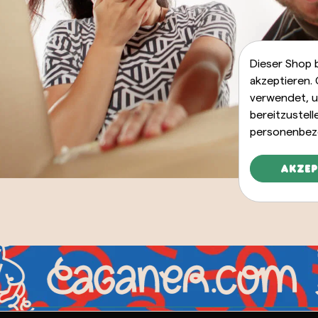
Dieser Shop 
ganer Carles
Caganer Mozar
akzeptieren.
igdemont
verwendet, u
23,00 €
bereitzustel
,00 €
personenbez
Akzep