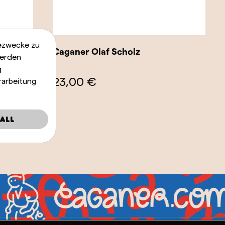
bezwecke zu
Caganer Olaf Scholz
werden
g
23,00 €
rarbeitung
all