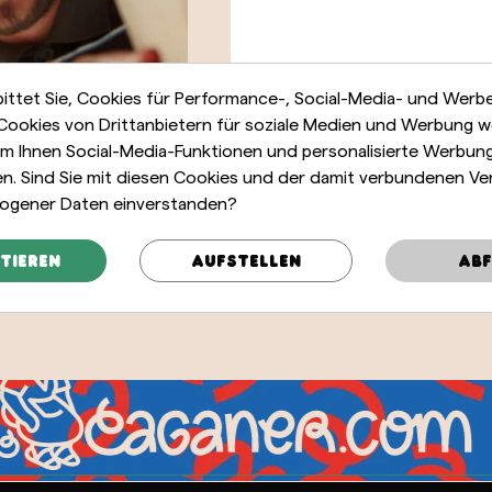
bittet Sie, Cookies für Performance-, Social-Media- und Wer
t
Caganer Lewandoski
 Cookies von Drittanbietern für soziale Medien und Werbung 
m Ihnen Social-Media-Funktionen und personalisierte Werbun
23,00 €
len. Sind Sie mit diesen Cookies und der damit verbundenen Ve
ogener Daten einverstanden?
tieren
Aufstellen
Abf