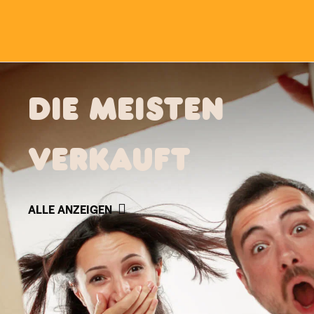
Sammlerstück, das sowohl die Cagane
kommen neue Figuren hinzu, soda
originelle und einzigartige Darstell
Caganer sind perfekt für alle, die et
den Caganer Ihres Lieblingsstars –
und verl
DIE MEISTEN
verkauft
ALLE ANZEIGEN