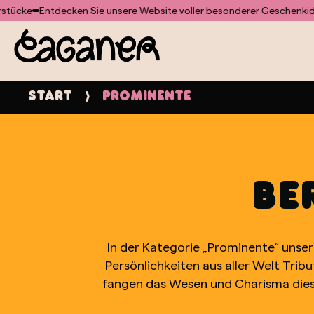
Für das Doofinder-Modul wurde keine Vorlage gefunden
e
Entdecken Sie unsere Website voller besonderer Geschenkideen 
Start
Prominente
BE
In der Kategorie „Prominente“ unser
Persönlichkeiten aus aller Welt Tribu
fangen das Wesen und Charisma dieser
gestaltet, um den Stil und die Pe