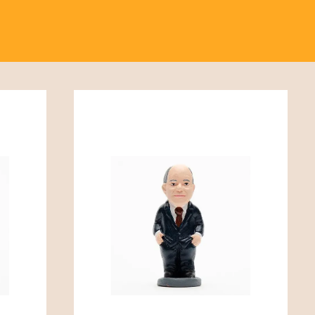
 Persönlichkeiten feiert. Jedes Jahr
ans die Möglichkeit bietet, eine
 Geschenk oder als Dekoration – diese
ie Vielfalt der Figuren und finden Sie
ne. Stöbern Sie in dieser Kategorie
are Note!