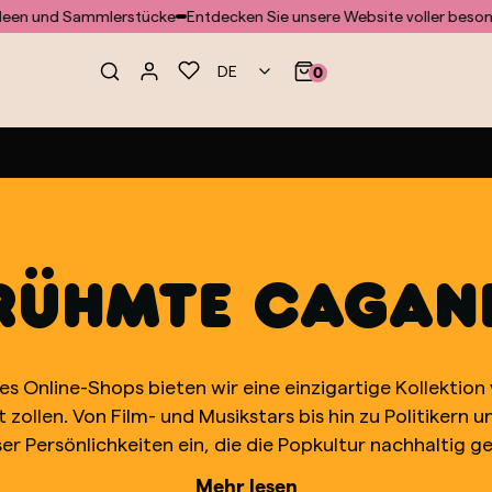
und Sammlerstücke
Entdecken Sie unsere Website voller besondere
DE
0
RÜHMTE CAGAN
es Online-Shops bieten wir eine einzigartige Kollektion
t zollen. Von Film- und Musikstars bis hin zu Politiker
 Persönlichkeiten ein, die die Popkultur nachhaltig gep
rsönlichkeit des jeweiligen Prominenten widerzuspiegel
Mehr lesen