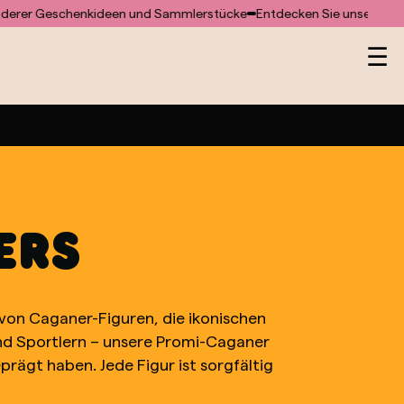
r Geschenkideen und Sammlerstücke
Entdecken Sie unsere Website 
He
☰
ERS
 von Caganer-Figuren, die ikonischen
n und Sportlern – unsere Promi-Caganer
rägt haben. Jede Figur ist sorgfältig
n. So wird sie zu einem besonderen