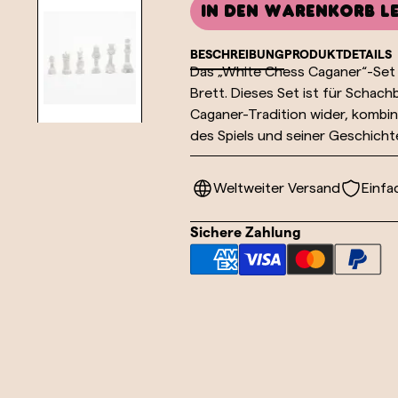
In den Warenkorb l
BESCHREIBUNG
PRODUKTDETAILS
Das „White Chess Caganer“-Set z
Brett. Dieses Set ist für Schach
Caganer-Tradition wider, kombini
des Spiels und seiner Geschicht
Weltweiter Versand
Einfa
Sichere Zahlung