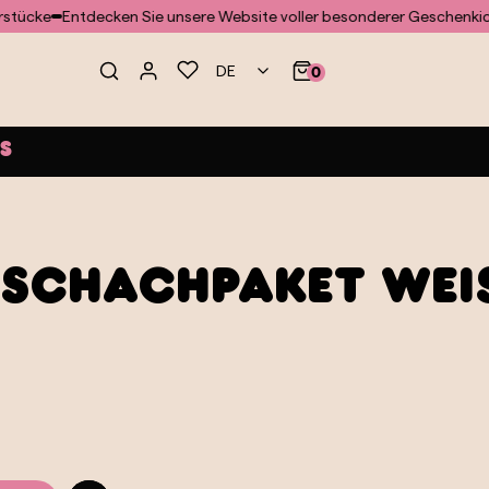
e
Entdecken Sie unsere Website voller besonderer Geschenkideen 
DE
0
ß
 Schachpaket We