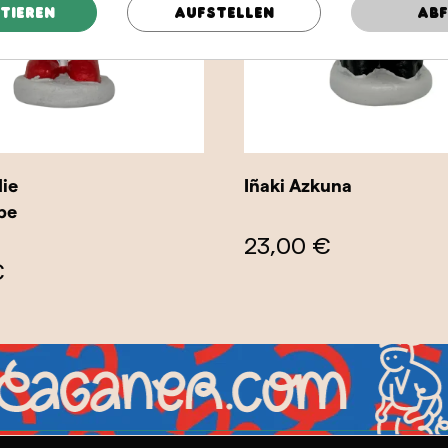
tieren
Aufstellen
Abf
ie
Iñaki Azkuna
pe
23,00 €
€