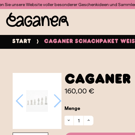
Für das Doofinder-Modul wurde keine Vorlage gefunden
unsere Website voller besonderer Geschenkideen und Sammlerstück
Start
Caganer Schachpaket Wei
Caganer
160,00 €
Menge