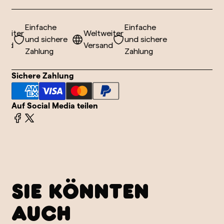
Einfache
Einfache
eiter
Weltweiter
und sichere
und sichere
nd
Versand
Zahlung
Zahlung
Sichere Zahlung
Auf Social Media teilen
SIE KÖNNTEN
AUCH