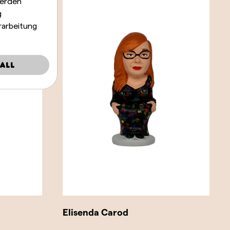
werden
g
rarbeitung
all
Elisenda Carod