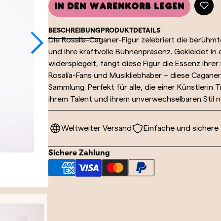
In den Warenkorb legen
BESCHREIBUNG
PRODUKTDETAILS
Die Rosalía-Caganer-Figur zelebriert die berühmt
und ihre kraftvolle Bühnenpräsenz. Gekleidet in
widerspiegelt, fängt diese Figur die Essenz ihrer 
Rosalía-Fans und Musikliebhaber – diese Caganer-
Sammlung. Perfekt für alle, die einer Künstlerin
ihrem Talent und ihrem unverwechselbaren Stil ne
Weltweiter Versand
Einfache und sichere
Sichere Zahlung