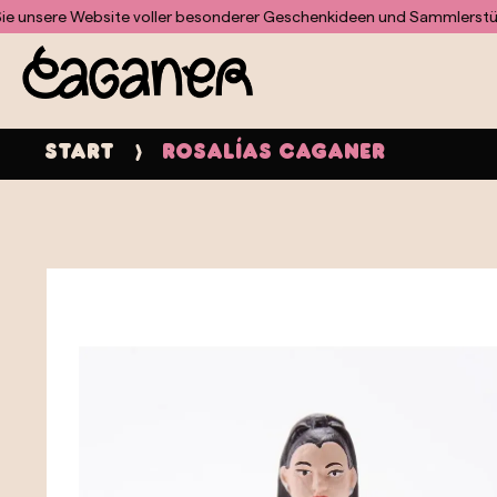
Für das Doofinder-Modul wurde keine Vorlage gefunden
ere Website voller besonderer Geschenkideen und Sammlerstücke
E
Start
Rosalías Caganer