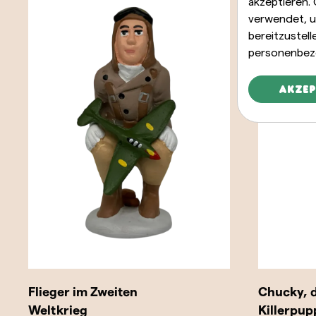
akzeptieren.
verwendet, u
bereitzustel
personenbez
Akzep
Flieger im Zweiten
Chucky, d
Weltkrieg
Killerpup