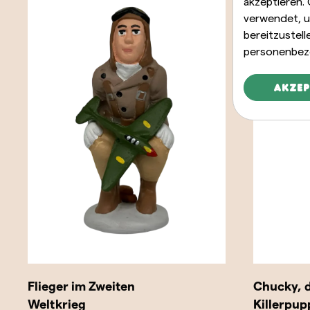
akzeptieren.
verwendet, u
bereitzustel
personenbez
Akzep
Flieger im Zweiten
Chucky, d
Weltkrieg
Killerpup