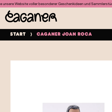
Für das Doofinder-Modul wurde keine Vorlage gefunden
re Website voller besonderer Geschenkideen und Sammlerstücke
En
Start
Caganer Joan Roca