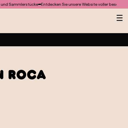
Sammlerstücke
Entdecken Sie unsere Website voller besonderer Ge
He
☰
n Roca