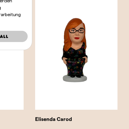
werden
g
rarbeitung
all
Elisenda Carod