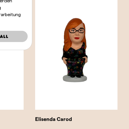
werden
g
rarbeitung
all
Elisenda Carod