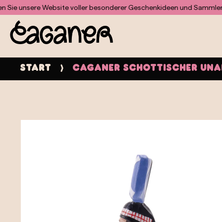
Für das Doofinder-Modul wurde keine Vorlage gefunden
nsere Website voller besonderer Geschenkideen und Sammlerstücke
Start
Caganer schottischer Una