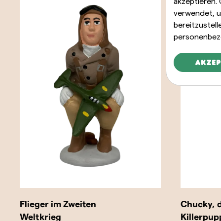
akzeptieren.
verwendet, u
bereitzustel
personenbez
Akzep
Flieger im Zweiten
Chucky, d
Weltkrieg
Killerpup