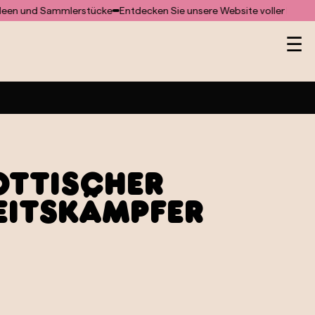
nd Sammlerstücke
Entdecken Sie unsere Website voller besonderer
He
☰
ttischer
itskämpfer