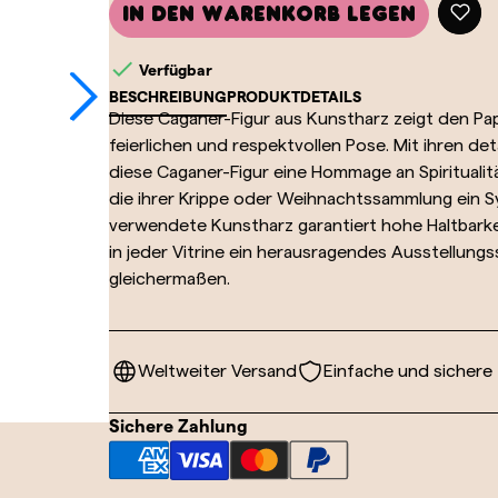
In den Warenkorb legen

Verfügbar
BESCHREIBUNG
PRODUKTDETAILS
Diese Caganer-Figur aus Kunstharz zeigt den Paps
feierlichen und respektvollen Pose. Mit ihren de
diese Caganer-Figur eine Hommage an Spiritualität 
die ihrer Krippe oder Weihnachtssammlung ein 
verwendete Kunstharz garantiert hohe Haltbarke
in jeder Vitrine ein herausragendes Ausstellung
gleichermaßen.
Weltweiter Versand
Einfache und sichere
Sichere Zahlung