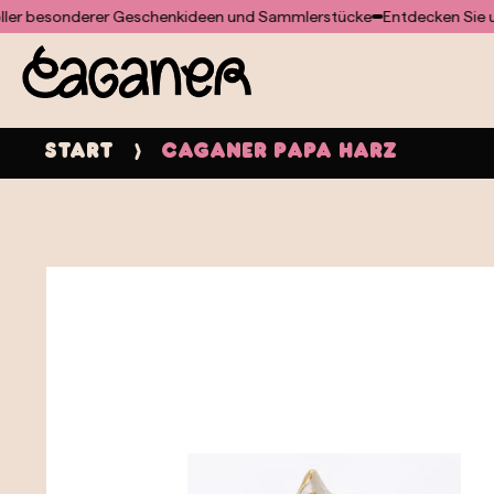
Für das Doofinder-Modul wurde keine Vorlage gefunden
esonderer Geschenkideen und Sammlerstücke
Entdecken Sie unsere
Start
Caganer Papa Harz