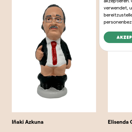
akzeptieren.
verwendet, u
bereitzustel
personenbez
Akzep
Iñaki Azkuna
Elisenda