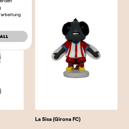
werden
g
rarbeitung
all
La Sisa (Girona FC)