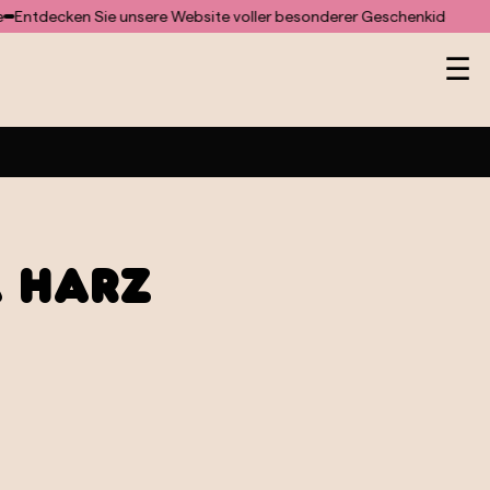
ecken Sie unsere Website voller besonderer Geschenkideen und Sam
He
☰
 Harz