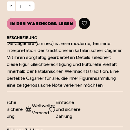
In den Warenkorb legen
BESCHREIBUNG
Die Caganera (cm neu) ist eine moderne, feminine
Interpretation der traditionellen katalanischen Caganer.
Mit ihren sorgfältig gearbeiteten Details zelebriert
diese Figur Gleichberechtigung und kulturelle Vielfalt
innerhalb der katalanischen Weihnachtstradition. Eine
perfekte Caganer für alle, die ihrer Figurensammlung
eine zeitgenössische Note verleihen möchten.
nfache
Einfache
Weltweiter
d sichere
und sichere
Versand
hlung
Zahlung