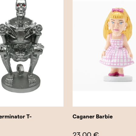
erminator T-
Caganer Barbie
23,00 €