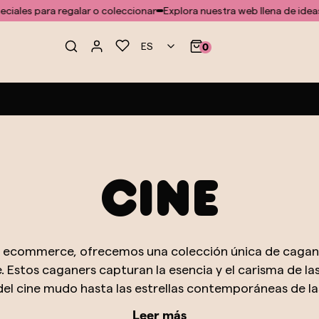
regalar o coleccionar
Explora nuestra web llena de ideas especiales 
ES
0
Cine
o ecommerce, ofrecemos una colección única de cagane
 Estos caganers capturan la esencia y el carisma de la
 del cine mudo hasta las estrellas contemporáneas de las
ención meticulosa al detalle, cada figura refleja no solo 
Leer más