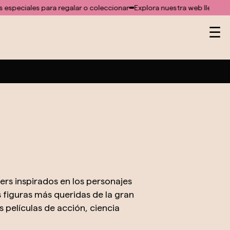
para regalar o coleccionar
Explora nuestra web llena de ideas especi
Na
☰
de
pa
rs inspirados en los personajes
s figuras más queridas de la gran
 películas de acción, ciencia
el aspecto físico del personaje,