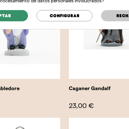
 procesamiento de datos personales involucrados?
ptar
Configurar
Rech
bledore
Caganer Gandalf
23,00 €