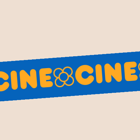
sino también su personalidad y
Darth Vader y Baby Yoda de la 
así como personajes inolvidab
amantes del cine que desean a
regalo único y significativo par
algo para todos los gustos y pr
sea que estés buscando un tribu
capturan la magia del cine, 
C
Cine
caganer per
e