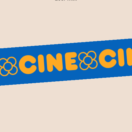
 los rasgos que lo han hecho memorable. Nuestra cole
saga de Star Wars, Harry Potter de la serie mágica, y s
les de comedias, dramas, y películas animadas. Estos c
gregar un toque divertido y nostálgico a su colección,
a un cinéfilo. Al incluir personajes de diferentes género
eferencias, celebrando tanto el arte del cine como la tr
to a tu película favorita o simplemente desees enrique
Cine
nuestros caganers de cine son la opción ideal. Explora 
ine
fecto que combine tu amor por el cine con el humor y l