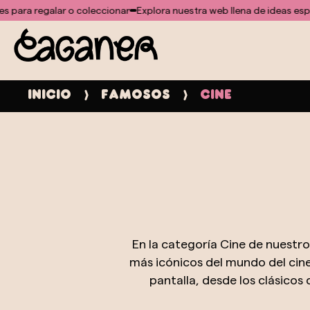
No se ha encontrado ninguna plantilla para el módulo doofinder
ar o coleccionar
Explora nuestra web llena de ideas especiales para 
Inicio
Famosos
Cine
En la categoría Cine de nuestr
más icónicos del mundo del cine.
pantalla, desde los clásicos
ficción, y fantasía. Con una at