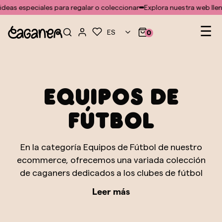
No se ha encontrado ninguna plantilla para el módulo doofinder
s especiales para regalar o coleccionar
Explora nuestra web llena de
Na
☰
ES
0
de
pal
Equipos de
fútbol
En la categoría Equipos de Fútbol de nuestro
ecommerce, ofrecemos una variada colección
de caganers dedicados a los clubes de fútbol
más emblemáticos y queridos del mundo. Estos
Leer más
caganers representan la pasión, la energía y el
fervor que el fútbol inspira en millones de