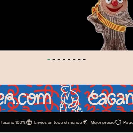
esano 100%
Envíos en todo el mundo
Mejor precio
Pago s