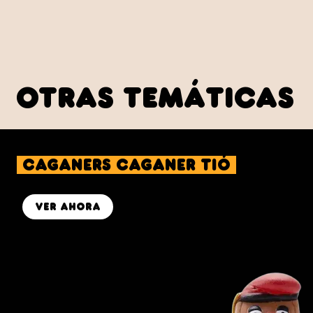
otras temáticas
caganers Caganer Tió
ver ahora