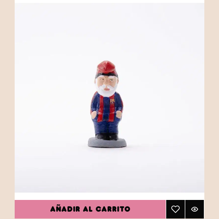
igualmente apreciados, nuestra colección
ofrece algo para todos los gustos y
preferencias.Cada caganer está elaborado con
precisión y dedicación para reflejar el orgullo y
la devoción de los aficionados, capturando
momentos icónicos del fútbol que han dejado
huella en la memoria colectiva. Estos caganers
permiten a los seguidores mostrar su apoyo y
celebrar las victorias de su equipo durante
todo el año, añadiendo un toque de humor y
tradición a sus decoraciones. Explora nuestra
categoría "Equipos de Fútbol" y encuentra el
caganer perfecto que simbolice tu amor por
este deporte y por tu equipo favorito. ¡Aporta
un poco de la magia del fútbol a tu hogar con
un caganer que celebra tanto la cultura
AÑADIR AL CARRITO
futbolística como la tradición catalana!