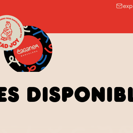
exp
es disponib