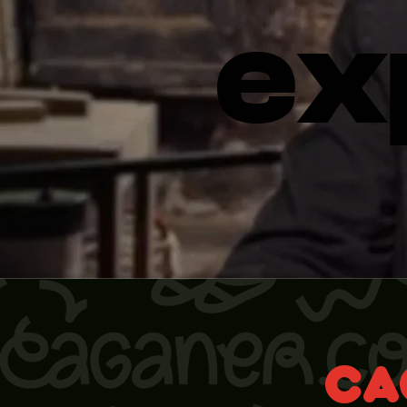
ex
CA