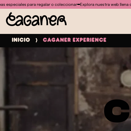
No se ha encontrado ninguna plantilla para el módulo doofinder
ar o coleccionar
Explora nuestra web llena de ideas especiales para 
Inicio
Caganer experience
c