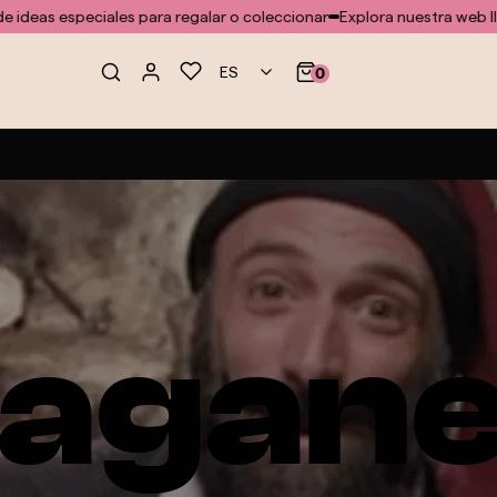
regalar o coleccionar
Explora nuestra web llena de ideas especiales p
ES
0
agan