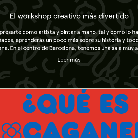
El workshop creativo más divertido
presarte como artista y pintar a mano, tal y como lo 
 haces, aprenderás un poco más sobre su historia y todo
lana. En el centro de Barcelona, tenemos una sala muy 
ién podemos desplazarnos a cualquier lugar dentro del t
Leer más
y os enviamos los materiales necesarios dónde indiqué
 opciones, contáctanos y te daremos información deta
É ES
GANER