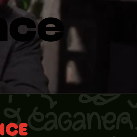
nce
NCE