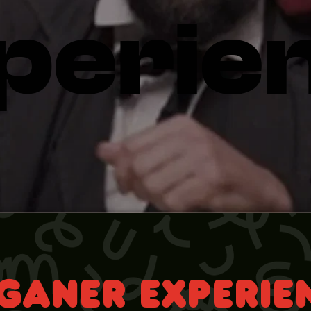
perie
GANER EXPERIE