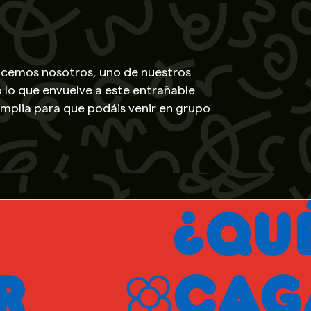
hacemos nosotros, uno de nuestros
 lo que envuelve a este entrañable
amplia para que podáis venir en grupo
erritorio de Cataluña. Incluso, si lo
is. Para más información sobre todas
llada.
¿QUÉ ES
CAGANER