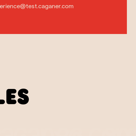
erience@test.caganer.com
les