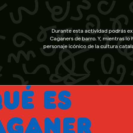
Durante esta actividad podrás ex
Caganers de barro. Y, mientras lo
personaje icónico de la cultura cata
a realizar esta actividad, pero tamb
preferís, hemos creado un tutorial 
estas
S
¿QU
ER
CA