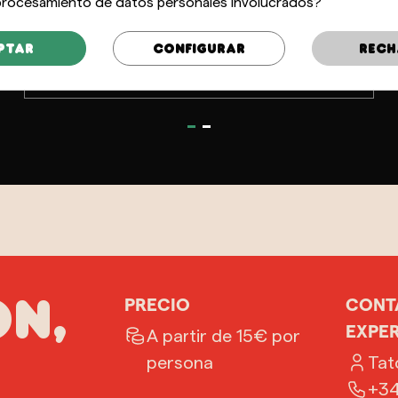
 procesamiento de datos personales involucrados?
Te contaremos que moldeamos las figuras
con barro de proximidad y las pintamos a
ptar
Configurar
Rech
mano, tal y como estás a punto de hacer tú.
PRECIO
CONT
ÓN,
EXPER
A partir de 15€ por
persona
Tat
+34