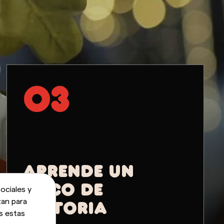
03
APRENDE UN
POCO DE
ociales y
zan para
HISTORIA
s estas