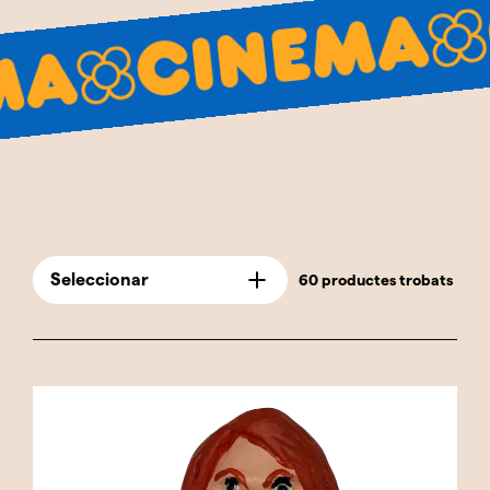
ciència ficció i fantasia. Amb una atenció
Cine
meticulosa al detall, cada figura reflecteix no
nema
només l'aspecte físic del personatge, sinó
també la personalitat i els trets que l'han fet
memorable. La nostra col·lecció inclou
personatges com Darth Vader i Baby Yoda de la
saga de Star Wars, Harry Potter de la sèrie
màgica, i superherois de l'univers Marvel, així
com personatges inoblidables de comèdies,
drames, i pel·lícules animades. Aquests
Seleccionar
60 productes trobats
caganers són perfectes per als amants del
cinema que volen afegir un toc divertit i
nostàlgic a la seva col·lecció, o per a aquells
que busquen un regal únic i significatiu per a un
cinèfil. En incloure personatges de diferents
gèneres i èpoques, aquesta categoria ofereix
alguna cosa per a tots els gustos i