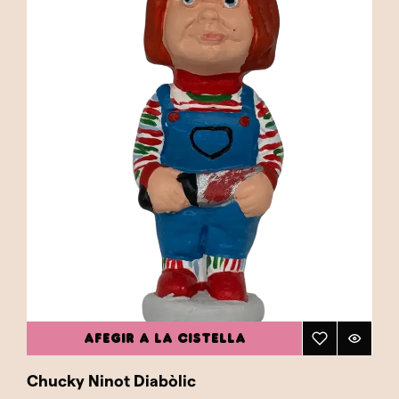
preferències, celebrant tant l'art del cinema
com la tradició catalana del caganer. Ja sigui
que estiguis buscant un tribut a la teva
pel·lícula favorita o simplement vulguis enriquir
la teva col·lecció amb figures que capturen la
màgia del cinema, els nostres caganers de
cinema són l'opció ideal. Explora aquesta
categoria i troba el caganer perfecte que
combini el teu amor pel cinema amb l'humor i
la tradició.
AFEGIR A LA CISTELLA
Chucky Ninot Diabòlic