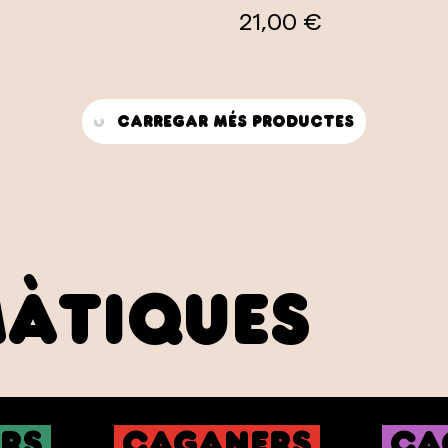
21,00 €
Carregar més productes
màtiques
rs
caganers
ca