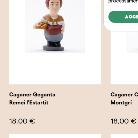
processament
Acc
Caganer Geganta
Caganer Ca
Remei l'Estartit
Montgrí
18,00 €
18,00 €