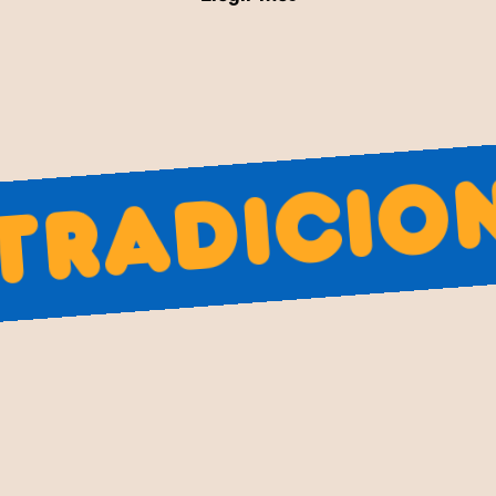
ategoria és perfecta per als que desitgen mantenir viv
 Aquestes figures no només són decoratives, sinó que ta
rsonatges que han estat part de la vida quotidiana i l
uesta categoria inclouen una varietat de personatges, 
ent castanyes rostides i el ferrer treballant a la seva 
ualsevol col·lecció de pessebres o decoracions nadalenq
s en la tradició del caganer, assegurant que aquest co
adiciona
goria "Tradicionals" i troba el caganer perfecte per honra
ner tradicional a casa teva i celebra el Nadal amb un toc