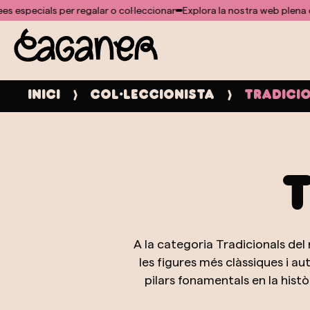
No s'ha trobat cap plantilla per al mòdul doofinder
 per regalar o col·leccionar
Explora la nostra web plena d'idees espec
Inici
Col·leccionista
Tradici
A la categoria Tradicionals de
les figures més clàssiques i 
pilars fonamentals en la hist
ramat fins a l'àvia cuinant, cada