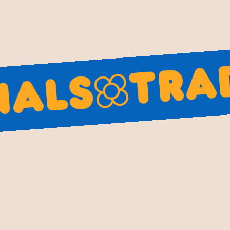
a la tradició del caganer en la
mbé tenen un significat cultural
es celebracions festives durant
com el pagès català amb la seva
forja. Cadascun aporta un toc
Tradi
ues. Són una excel·lent manera
stum continuï sent apreciat i
ls
r la rica història i tradició de
 autèntic i ple d'història!