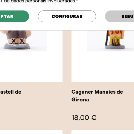
 de dades personals involucrades?
eptar
Configurar
Rebu
stell de
Caganer Manaies de
Girona
18,00 €