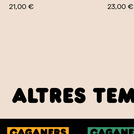
21,00 €
23,00 €
altres te
caganers
cagane