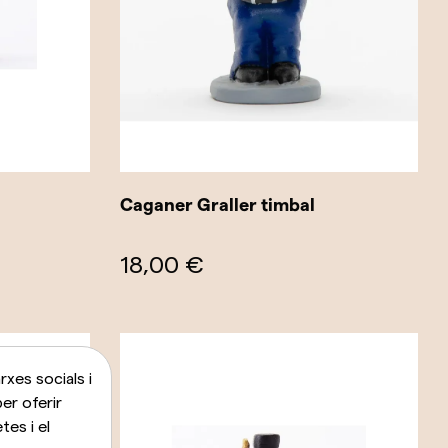
Caganer Graller timbal
18,00 €
xes socials i
per oferir
es i el