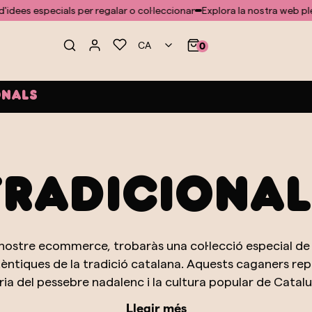
ials per regalar o col·leccionar
Explora la nostra web plena d'idees e
CA
0
onals
Tradicional
l nostre ecommerce, trobaràs una col·lecció especial 
autèntiques de la tradició catalana. Aquests caganers r
òria del pessebre nadalenc i la cultura popular de Catalu
 figura està dissenyada amb gran detall i afecte per capt
Llegir més