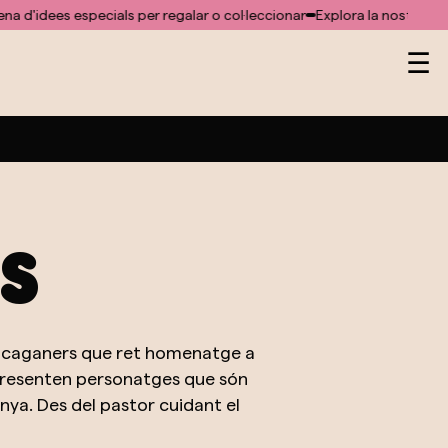
specials per regalar o col·leccionar
Explora la nostra web plena d'id
Na
☰
de
pa
s
de caganers que ret homenatge a
epresenten personatges que són
nya. Des del pastor cuidant el
urar l'essència de la vida rural i