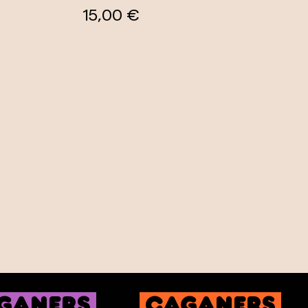
15,00 €
ganers
caganers