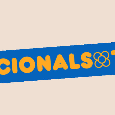
els costums d'abans. Aquesta c
seva forma més pura i clàssica.
profund, ja que representen pe
generacions. Els caganers d'aq
barretina, la castanyera ven
d'autenticitat i tradició a q
d'introduir noves generacion
Tr
valorat. Explora la nostra cate
Catalunya. Afegeix un caga
onals