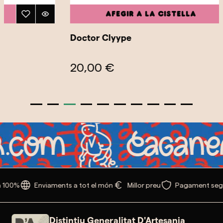
Afegir a la cistella
Doctor Clyype
20,00 €
 100%
Enviaments a tot el món
Millor preu
Pagament seg
Distintiu Generalitat D'Artesania