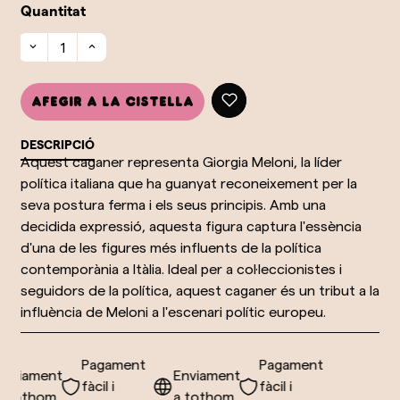
Quantitat
Afegir a la cistella
DESCRIPCIÓ
Aquest caganer representa Giorgia Meloni, la líder
política italiana que ha guanyat reconeixement per la
seva postura ferma i els seus principis. Amb una
decidida expressió, aquesta figura captura l'essència
d'una de les figures més influents de la política
contemporània a Itàlia. Ideal per a col·leccionistes i
seguidors de la política, aquest caganer és un tribut a la
influència de Meloni a l'escenari polític europeu.
Pagament
Pagament
viament
Enviament
fàcil i
fàcil i
tothom
a tothom