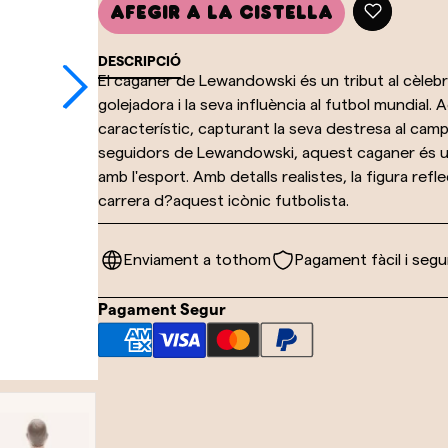
Afegir a la cistella
DESCRIPCIÓ
El caganer de Lewandowski és un tribut al cèlebr
golejadora i la seva influència al futbol mundial
característic, capturant la seva destresa al camp i
seguidors de Lewandowski, aquest caganer és un
amb l'esport. Amb detalls realistes, la figura refl
carrera d?aquest icònic futbolista.
Enviament a tothom
Pagament fàcil i segu
Pagament Segur