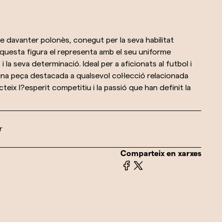
e davanter polonès, conegut per la seva habilitat
. Aquesta figura el representa amb el seu uniforme
 la seva determinació. Ideal per a aficionats al futbol i
a peça destacada a qualsevol col·lecció relacionada
ecteix l?esperit competitiu i la passió que han definit la
r
Comparteix en xarxes