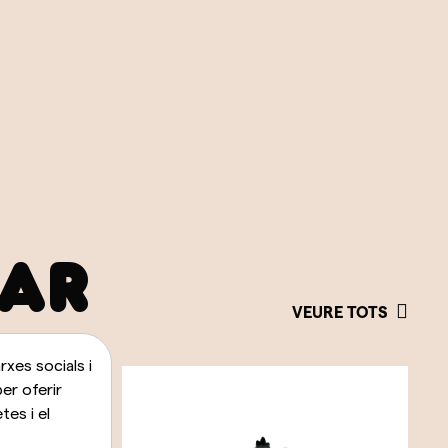
SAR
VEURE TOTS
xes socials i
per oferir
es i el