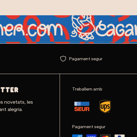
Pagament segur
Treballem amb
ETTER
es novetats, les
nt alegria.
Pagament segur