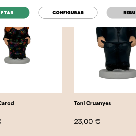
eptar
Configurar
Rebu
 Carod
Toni Cruanyes
€
23,00 €