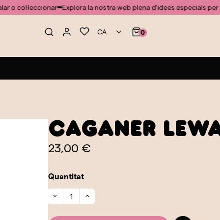
ol·leccionar
Explora la nostra web plena d'idees especials per regalar
CA
0
Caganer Lew
23,00 €
Quantitat