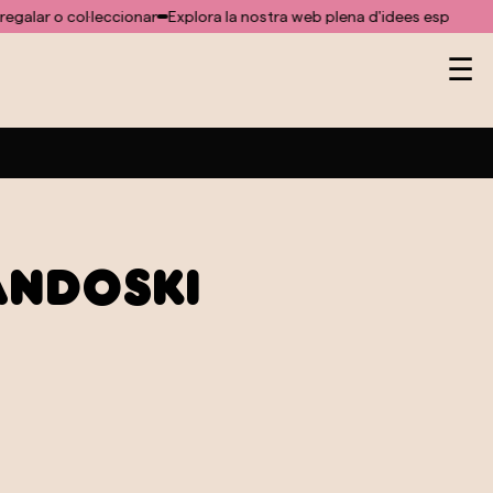
 o col·leccionar
Explora la nostra web plena d'idees especials per reg
Na
☰
de
pa
andoski