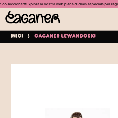
No s'ha trobat cap plantilla per al mòdul doofinder
eccionar
Explora la nostra web plena d'idees especials per regalar o c
Inici
Caganer Lewandoski