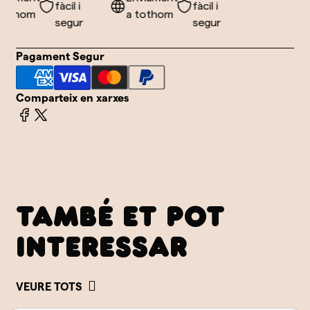
fàcil i
fàcil i
othom
a tothom
segur
segur
Pagament Segur
Comparteix en xarxes
TAMBÉ ET POT
INTERESSAR
VEURE TOTS