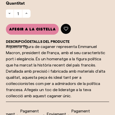
Quantitat
Afegir a la cistella
DESCRIPCIÓ
DETALLS DEL PRODUCTE
Aquesta figura de caganer representa Emmanuel
Macron, president de França, amb el seu característic
port i elegància. És un homenatge a la figura política
que ha marcat la història recent del país francès.
Detallada amb precisió i fabricada amb materials d'alta
qualitat, aquesta peça és ideal tant per a
col·leccionistes com per a admiradors de la política
francesa. Afegeix un toc de lideratge a la teva
col·lecció amb aquest caganer únic.
Pagament
Pagament
iament
Enviament