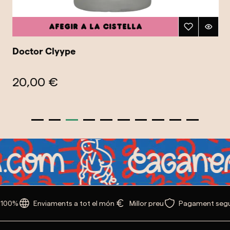
Afegir a la cistella
Doctor Clyype
20,00 €
 100%
Enviaments a tot el món
Millor preu
Pagament segu