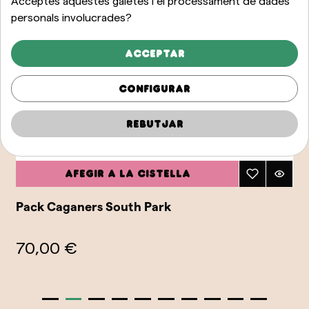
Acceptes aquestes galetes i el processament de dades
personals involucrades?
Acceptar
Configurar
Rebutjar
Afegir a la cistella
Pack Caganers South Park
70,00 €