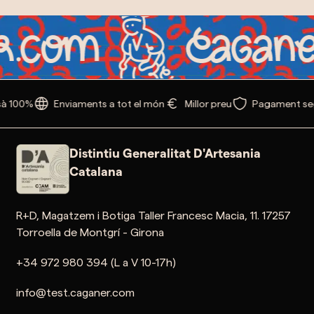
à 100%
Enviaments a tot el món
Millor preu
Pagament se
Distintiu Generalitat D'Artesania
Catalana
R+D, Magatzem i Botiga Taller Francesc Macia, 11. 17257
Torroella de Montgrí - Girona
+34 972 980 394 (L a V 10-17h)
info@test.caganer.com