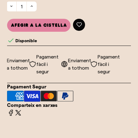
Afegir a la cistella

Disponible
Pagament
Pagament
Enviament
Enviament
fàcil i
fàcil i
a tothom
a tothom
segur
segur
Pagament Segur
Comparteix en xarxes