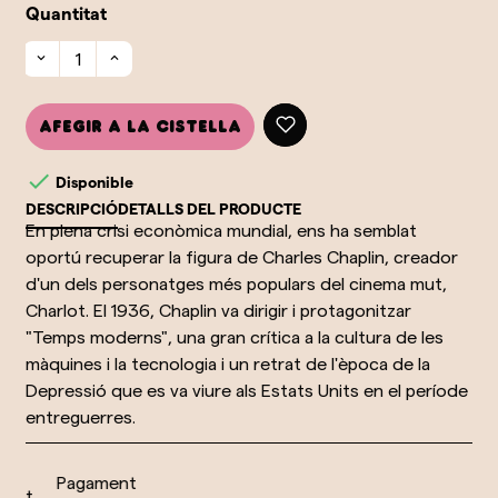
Quantitat
Afegir a la cistella

Disponible
DESCRIPCIÓ
DETALLS DEL PRODUCTE
En plena crisi econòmica mundial, ens ha semblat
oportú recuperar la figura de Charles Chaplin, creador
d'un dels personatges més populars del cinema mut,
Charlot. El 1936, Chaplin va dirigir i protagonitzar
"Temps moderns", una gran crítica a la cultura de les
màquines i la tecnologia i un retrat de l'època de la
Depressió que es va viure als Estats Units en el període
entreguerres.
Pagament
nt