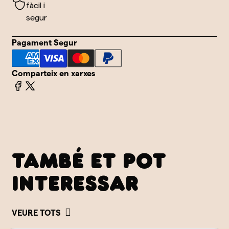
fàcil i
om
segur
Pagament Segur
Comparteix en xarxes
TAMBÉ ET POT
INTERESSAR
VEURE TOTS