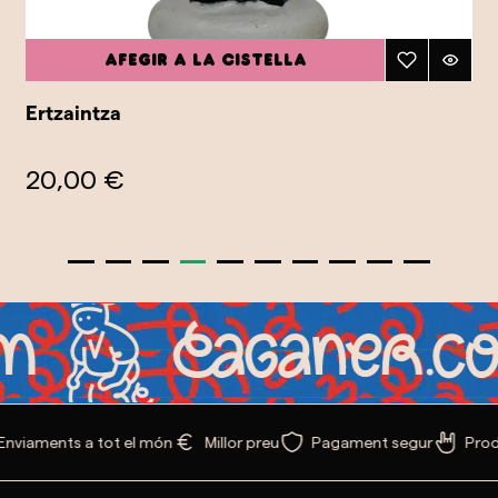
Afegir a la cistella
Ertzaintza
20,00 €
Enviaments a tot el món
Millor preu
Pagament segur
Prod