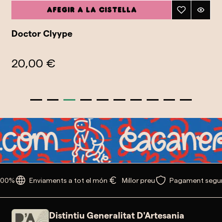
Afegir a la cistella
Doctor Clyype
20,00 €
100%
Enviaments a tot el món
Millor preu
Pagament segur
Distintiu Generalitat D'Artesania