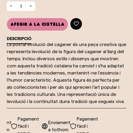
Afegir a la cistella
DESCRIPCIÓ
La postal evolució del caganer és una peça creativa que
representa levolució de la figura del caganer al llarg del
temps. Inclou diversos estils i dissenys que mostren
com aquesta tradició catalana ha canviat i s'ha adaptat
a les tendències modernes, mantenint-ne l'essència i
l'humor característic. Aquesta figura és perfecta per
als col·leccionistes i per als qui aprecien l'art popular i
les tradicions culturals. Una representació única de
levolució i la continuïtat duna tradició que segueix viva.
Pagament
Pagament
ment
Enviament
fàcil i
fàcil i
hom
a tothom