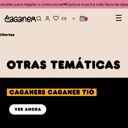
No se ha encontrado ninguna plantilla para el módulo doofinder
eciales para regalar o coleccionar
Explora nuestra web llena de idea
Na
☰
ES
0
de
pal
Ofertas
otras temáticas
caganers Caganer Tió
ver ahora