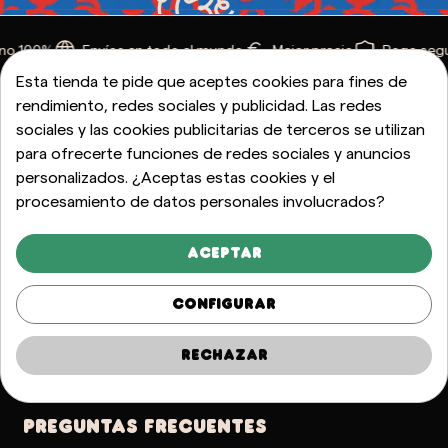
no 100%
Envíos en todo el mundo
Mejor precio
Pago seg
Esta tienda te pide que aceptes cookies para fines de
rendimiento, redes sociales y publicidad. Las redes
Distintiu Generalitat D'Artesania
sociales y las cookies publicitarias de terceros se utilizan
Catalana
para ofrecerte funciones de redes sociales y anuncios
personalizados. ¿Aceptas estas cookies y el
procesamiento de datos personales involucrados?
I+D, Almacén y Tienda Taller Francesc Macia, 11. 17257
Torroella de Montgrí - Girona
Aceptar
+34 972 980 394 (L a V 10-17h)
Configurar
info@test.caganer.com
Rechazar
Contacto
PREGUNTAS FRECUENTES