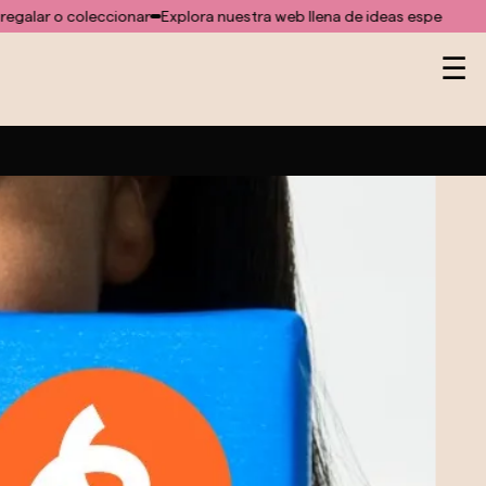
ccionar
Explora nuestra web llena de ideas especiales para regalar o
Na
☰
de
pa