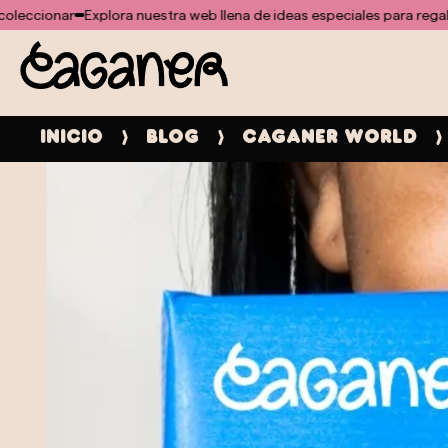
No se ha encontrado ninguna plantilla para el módulo doofinder
plora nuestra web llena de ideas especiales para regalar o coleccion
Inicio
Blog
Caganer world