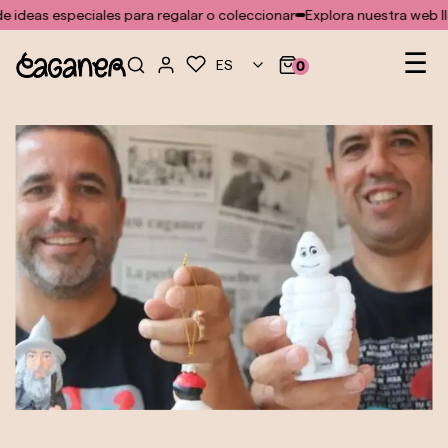
No se ha encontrado ninguna plantilla para el módulo doofinder
 ideas especiales para regalar o coleccionar
Explora nuestra web lle
Na
☰
ES
0
de
pal