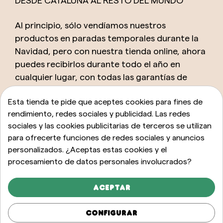
DESDE CATALUÑA AL RESTO DEL MUNDO
Al principio, sólo vendíamos nuestros
productos en paradas temporales durante la
Navidad, pero con nuestra tienda online, ahora
puedes recibirlos durante todo el año en
cualquier lugar, con todas las garantías de
nuestro eCommerce.
Esta tienda te pide que aceptes cookies para fines de
rendimiento, redes sociales y publicidad. Las redes
Y, a parte de la tienda online, también puedes
sociales y las cookies publicitarias de terceros se utilizan
comprar Caganers originales en nuestros
para ofrecerte funciones de redes sociales y anuncios
establecimientos propios de venta física
personalizados. ¿Aceptas estas cookies y el
abiertos al público en zonas muy céntricas de
procesamiento de datos personales involucrados?
Barcelona, Platja d’Aro, Madrid y Bilbao.
Aceptar
Además, como marca tenemos el objetivo de
expandirnos más allá y pronto abriremos
Configurar
nuevos puntos de venta, porque nos encanta