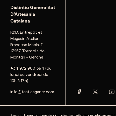
Distintiu Generalitat
D'Artesania
Catalana
R&D, Entrepôt et
Magasin Atelier
Francesc Macia, 11.
17257 Torroella de
Montgrí - Gérone
+34 972 980 394 (du
lundi au vendredi de
10h à 17h)
info@test.caganer.com
Avis juridique
politique de confidentialité
Politique relative aux 