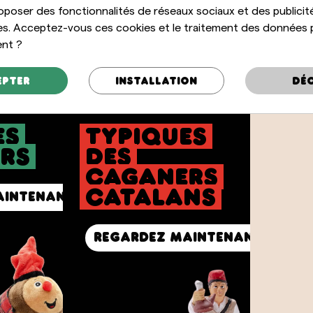
oposer des fonctionnalités de réseaux sociaux et des publicit
es. Acceptez-vous ces cookies et le traitement des données 
ent ?
epter
Installation
Déc
es
typiques
rs
des
caganers
catalans
aintenant
Regardez maintenant