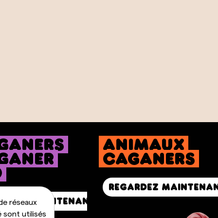
ganers
Animaux
ganer
Caganers
ó
Regardez maintena
ardez maintenant
de réseaux
 sont utilisés