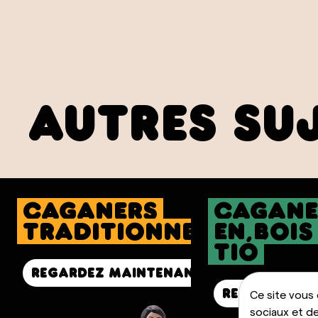
autres su
caganers
cagane
traditionnels
en bois
Tió
Regardez maintenant
Regardez m
Ce site vous
sociaux et de