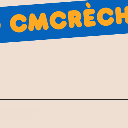
Crèche
 cm