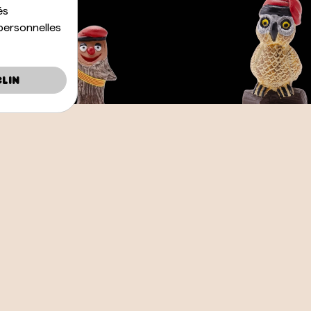
és
personnelles
lin