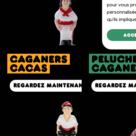
pour vous pr
personnalisé
qu'ils impliqu
Acc
caganers
peluch
Cacas
cagane
Regardez maintenant
Regardez m