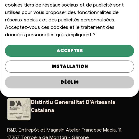
cookies tiers de réseaux sociaux et de publicité sont
utilisés pour vous proposer des fonctionnalités de
réseaux sociaux et des publicités personnalisées.
Acceptez-vous ces cookies et le traitement des
données personnelles qu'ils impliquent ?
Accepter
Installation
% fait main
Expédition internationale
Meilleur prix
Paieme
Déclin
Distintiu Generalitat D'Artesania
Catalana
R&D, Entrepôt et Magasin Atelier Francesc Macia, 11.
17257 Torroella de Montgrí - Gérone