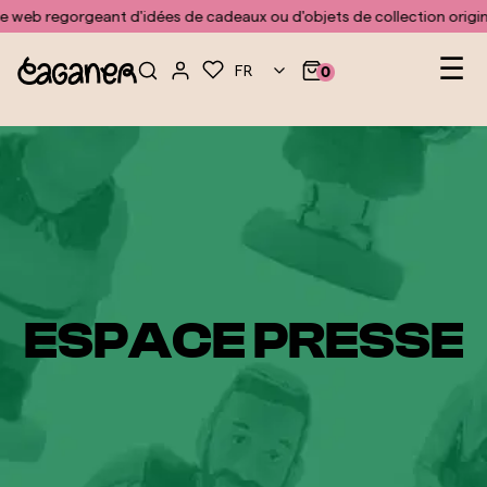
Aucun modèle n'a été trouvé pour le module doofinder
 web regorgeant d'idées de cadeaux ou d'objets de collection origin
Nav
☰
FR
0
pa
lev
ESPACE PRESSE