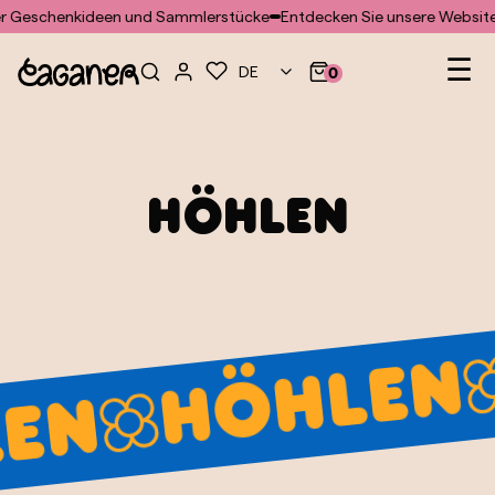
Für das Doofinder-Modul wurde keine Vorlage gefunden
er Geschenkideen und Sammlerstücke
Entdecken Sie unsere Website
Heb
☰
DE
0
Höhlen
Höhlen
en