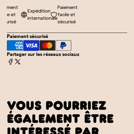
iement
Paiement
Expédition
ile et
facile et
internationale
curisé
sécurisé
Paiement sécurisé
Partager sur les réseaux sociaux
VOUS POURRIEZ
ÉGALEMENT ÊTRE
INTÉRESSÉ PAR