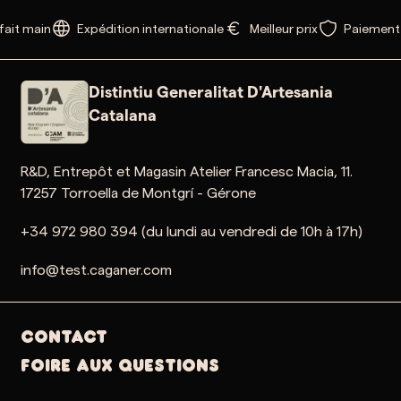
ait main
Expédition internationale
Meilleur prix
Paiement 
Distintiu Generalitat D'Artesania
Catalana
R&D, Entrepôt et Magasin Atelier Francesc Macia, 11.
17257 Torroella de Montgrí - Gérone
+34 972 980 394 (du lundi au vendredi de 10h à 17h)
info@test.caganer.com
Contact
Foire aux questions