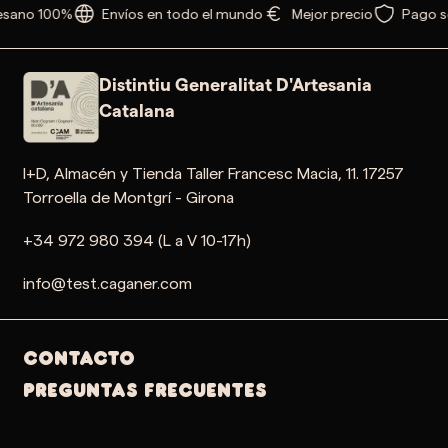
esano 100%
Envíos en todo el mundo
Mejor precio
Pago s
Distintiu Generalitat D'Artesania
Catalana
I+D, Almacén y Tienda Taller Francesc Macia, 11. 17257
Torroella de Montgrí - Girona
+34 972 980 394 (L a V 10-17h)
info@test.caganer.com
Contacto
PREGUNTAS FRECUENTES