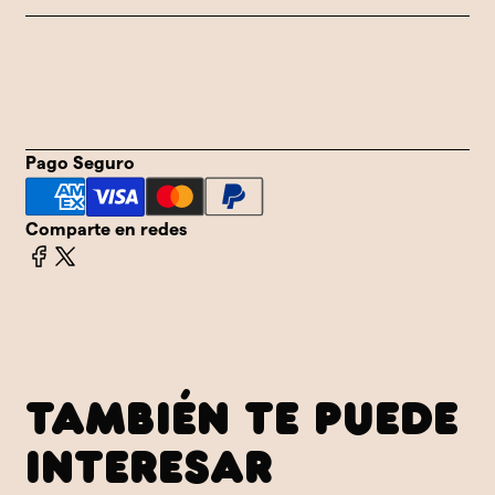
Envío a
Pago
Envío a
Pago
todo el
fàcil y
todo el
fàcil y
mundo
seguro
mundo
seguro
Pago Seguro
Comparte en redes
TAMBIÉN TE PUEDE
INTERESAR