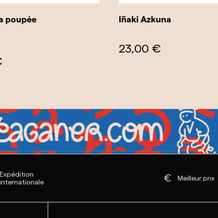
la poupée
Iñaki Azkuna
23,00 €
€
Expédition
Meilleur prix
internationale